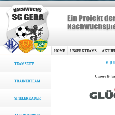
HOME
UNSERE TEAMS
AKTUE
B-JU
TEAMSEITE
Unsere B-Jun
TRAINERTEAM
SPIELERKADER