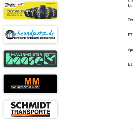
Di
Do
Tr
ET
Spi
ET