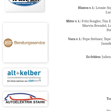
Leonie-Sop
Hinten v. l.:
Luc
Fritz Fengler, Ti
Mitte v. l.:
Marvin Brendel, Lou
Pe
Pepe Stebner, Taye
Vorn v. l.:
Jannik
Julien
Es fehlen:
Tr