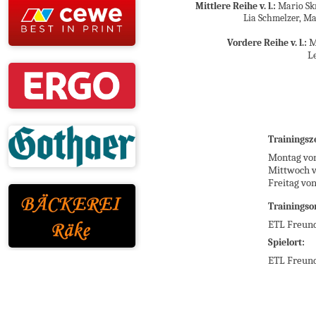
Mittlere Reihe v. l.:
Mario Skr
Lia Schmelzer, Ma
M
Vordere Reihe v. l.:
Le
Trainingsz
Montag von
Mittwoch v
Freitag von
Trainingsor
ETL Freund
Spielort:
ETL Freund