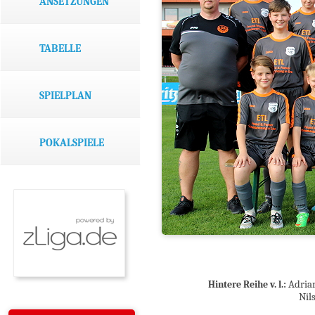
ANSETZUNGEN
TABELLE
SPIELPLAN
POKALSPIELE
Adrian
Hintere Reihe v. l.:
Nil