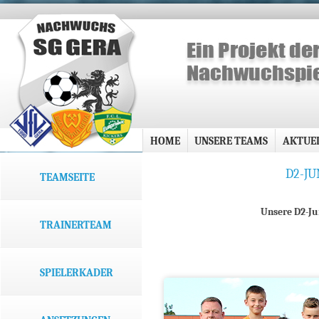
HOME
UNSERE TEAMS
AKTUE
D2-JU
TEAMSEITE
Unsere D2-Ju
TRAINERTEAM
SPIELERKADER